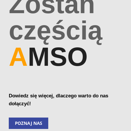
Zostań
częścią
A
MSO
Dowiedz się więcej, dlaczego warto do nas
dołączyć!
POZNAJ NAS